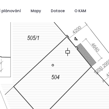
 plánování
Mapy
Dotace
O KAM