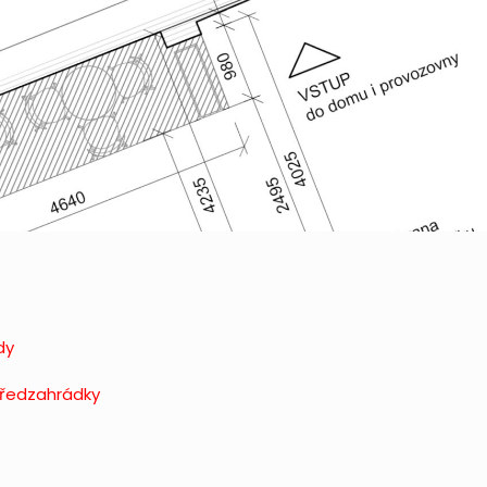
dy
předzahrádky