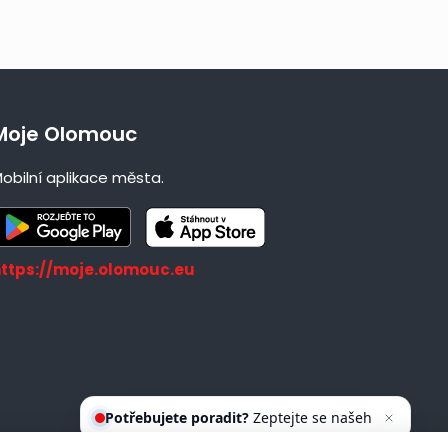
Moje Olomouc
obilní aplikace města.
https://moje.olomouc.eu
Potřebujete poradit?
Zeptejte se
našeho asistenta O