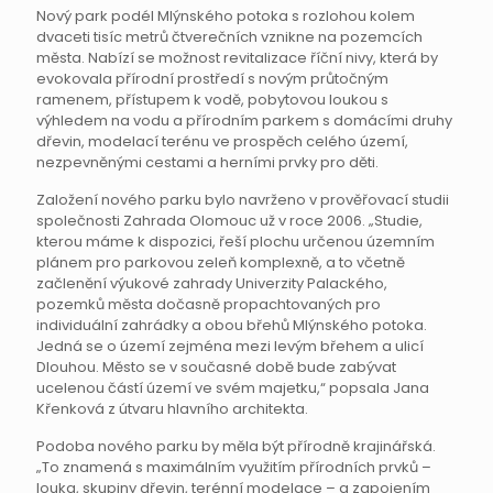
Nový park podél Mlýnského potoka s rozlohou kolem
dvaceti tisíc metrů čtverečních vznikne na pozemcích
města. Nabízí se možnost revitalizace říční nivy, která by
evokovala přírodní prostředí s novým průtočným
ramenem, přístupem k vodě, pobytovou loukou s
výhledem na vodu a přírodním parkem s domácími druhy
dřevin, modelací terénu ve prospěch celého území,
nezpevněnými cestami a herními prvky pro děti.
Založení nového parku bylo navrženo v prověřovací studii
společnosti Zahrada Olomouc už v roce 2006. „Studie,
kterou máme k dispozici, řeší plochu určenou územním
plánem pro parkovou zeleň komplexně, a to včetně
začlenění výukové zahrady Univerzity Palackého,
pozemků města dočasně propachtovaných pro
individuální zahrádky a obou břehů Mlýnského potoka.
Jedná se o území zejména mezi levým břehem a ulicí
Dlouhou. Město se v současné době bude zabývat
ucelenou částí území ve svém majetku,“ popsala Jana
Křenková z útvaru hlavního architekta.
Podoba nového parku by měla být přírodně krajinářská.
„To znamená s maximálním využitím přírodních prvků –
louka, skupiny dřevin, terénní modelace – a zapojením