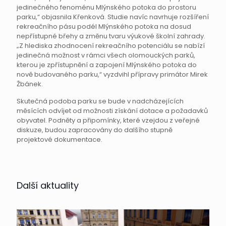
jedinečného fenoménu Mlýnského potoka do prostoru
parku,“ objasnila Křenková. Studie navíc navrhuje rozšíření
rekreačního pásu podél Mlýnského potoka na dosud
nepřístupné břehy a změnu tvaru výukové školní zahrady.
„Z hlediska zhodnocení rekreačního potenciálu se nabízí
jedinečná možnost v rámci všech olomouckých parků,
kterou je zpřístupnění a zapojení Mlýnského potoka do
nově budovaného parku,“ vyzdvihl přípravy primátor Mirek
Žbánek.
Skutečná podoba parku se bude v nadcházejících
měsících odvíjet od možnosti získání dotace a požadavků
obyvatel. Podněty a připomínky, které vzejdou z veřejné
diskuze, budou zapracovány do dalšího stupně
projektové dokumentace.
Další aktuality