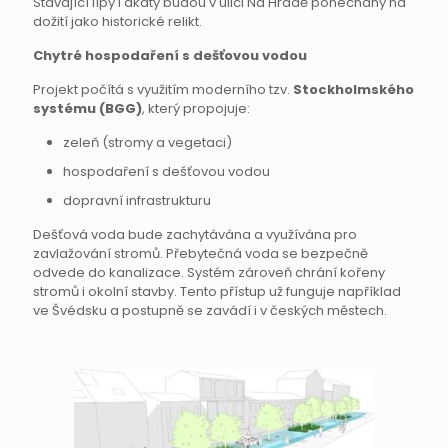
Stávající lípy i akáty budou v ulici Na Hradě ponechány na
dožití jako historické relikt.
Chytré hospodaření s dešťovou vodou
Projekt počítá s využitím moderního tzv.
Stockholmského
systému (BGG)
, který propojuje:
zeleň (stromy a vegetaci)
hospodaření s dešťovou vodou
dopravní infrastrukturu
Dešťová voda bude zachytávána a využívána pro
zavlažování stromů. Přebytečná voda se bezpečně
odvede do kanalizace. Systém zároveň chrání kořeny
stromů i okolní stavby. Tento přístup už funguje například
ve Švédsku a postupně se zavádí i v českých městech.