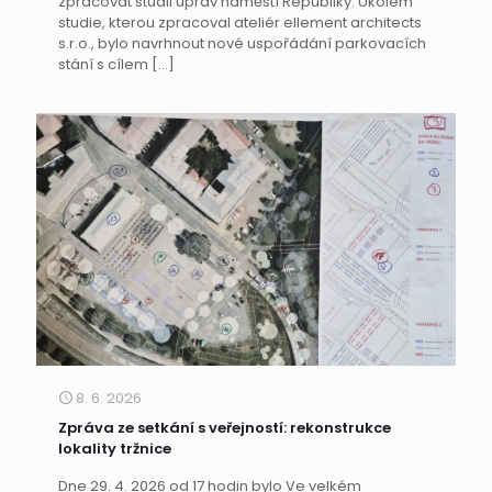
zpracovat studii úprav náměstí Republiky. Úkolem
studie, kterou zpracoval ateliér ellement architects
s.r.o., bylo navrhnout nové uspořádání parkovacích
stání s cílem
[…]
8. 6. 2026
Zpráva ze setkání s veřejností: rekonstrukce
lokality tržnice
Dne 29. 4. 2026 od 17 hodin bylo Ve velkém