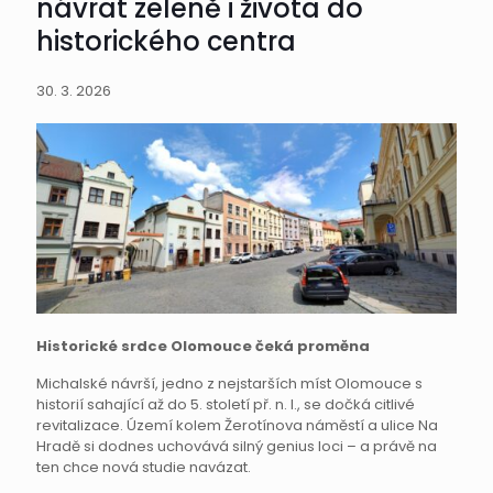
návrat zeleně i života do
historického centra
30. 3. 2026
Historické srdce Olomouce čeká proměna
Michalské návrší, jedno z nejstarších míst Olomouce s
historií sahající až do 5. století př. n. l., se dočká citlivé
revitalizace. Území kolem Žerotínova náměstí a ulice Na
Hradě si dodnes uchovává silný genius loci – a právě na
ten chce nová studie navázat.