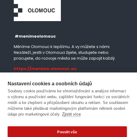
#menimeolomouc
Měníme Olomouc k lepšímu. A vy můžete s námi.
Nezáleží, jestli v Olomouci žijete, studujete nebo
pracujete, do rozvoje města se může zapojit každý.
https://menime.olomouc.eu
Nastavení cookies a osobních údajů
Moje Olomouc
Soubory cookie používáme ke shromažďování a analýze informací
o výkonu a používání webu, zajištění fungování funkcí ze sociálních
Mobilní aplikace města.
médií a ke zlepšení a přizpůsobení obsahu a reklam. Se souhlasem
můžeme také předávat marketingovým platformám některé osobní
údaje pro marketingové účely.
Zjistit více
https://moje.olomouc.eu
Povolit vše
Potřebujete poradit?
Zeptejte se našeho asistenta