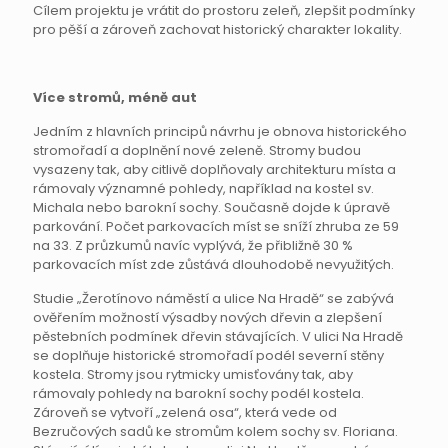
Cílem projektu je vrátit do prostoru zeleň, zlepšit podmínky
pro pěší a zároveň zachovat historický charakter lokality.
Více stromů, méně aut
Jedním z hlavních principů návrhu je obnova historického
stromořadí a doplnění nové zeleně. Stromy budou
vysazeny tak, aby citlivě doplňovaly architekturu místa a
rámovaly významné pohledy, například na kostel sv.
Michala nebo barokní sochy. Současně dojde k úpravě
parkování. Počet parkovacích míst se sníží zhruba ze 59
na 33. Z průzkumů navíc vyplývá, že přibližně 30 %
parkovacích míst zde zůstává dlouhodobě nevyužitých.
Studie „Žerotínovo náměstí a ulice Na Hradě“ se zabývá
ověřením možností výsadby nových dřevin a zlepšení
pěstebních podmínek dřevin stávajících. V ulici Na Hradě
se doplňuje historické stromořadí podél severní stěny
kostela. Stromy jsou rytmicky umisťovány tak, aby
rámovaly pohledy na barokní sochy podél kostela.
Zároveň se vytvoří „zelená osa“, která vede od
Bezručových sadů ke stromům kolem sochy sv. Floriana.