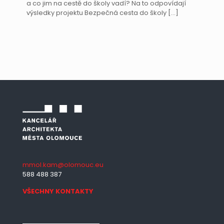
a co jim na cestě do školy vadí? Na to odpovídají
výsledky projektu Bezpečná cesta do školy
[…]
mmol.kam@olomouc.eu
588 488 387
VŠECHNY KONTAKTY