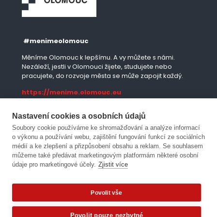
#menimeolomouc
Měníme Olomouc k lepšímu. A vy můžete s námi.
Nezáleží, jestli v Olomouci žijete, studujete nebo
pracujete, do rozvoje města se může zapojit každý.
https://menime.olomouc.eu
Nastavení cookies a osobních údajů
Moje Olomouc
Soubory cookie používáme ke shromažďování a analýze informací
o výkonu a používání webu, zajištění fungování funkcí ze sociálních
Mobilní aplikace města.
médií a ke zlepšení a přizpůsobení obsahu a reklam. Se souhlasem
můžeme také předávat marketingovým platformám některé osobní
údaje pro marketingové účely.
Zjistit více
https://moje.olomouc.eu
Povolit vše
Potřebujete poradit?
Zeptejte se našeho asistenta
Oldy.
Povolit pouze nezbytné