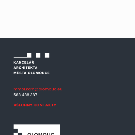
mmol.kam@olomouc.eu
588 488 387
VŠECHNY KONTAKTY