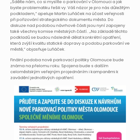
„Sdělte nám, co si myslíte o parkování v Olomouci a jak
byste problematiku řešili vy. Váš názor je pro nás důležitým
podkladem,“ apeluje Martin Luňáček na účast veřejnosti
při pořizování strategického dokumentu města. Do
diskuze nad podobou návrhové části jsou nyní zapojeny
také všechny komise městských částí.. „Na základě těchto
podkladů se budou následně dělat konkrétní opatření,
která zvýší kvalitu statické dopravy a podobu parkování ve
městě,“ objasňuje Luňáček.
Finální podoba nové parkovací politiky Olomouce bude
známa na přelomu roku. Spojena bude s dalším
celoměstským veřejným projednáním i kampaněmi k
zavádění jednotlivých opatření.