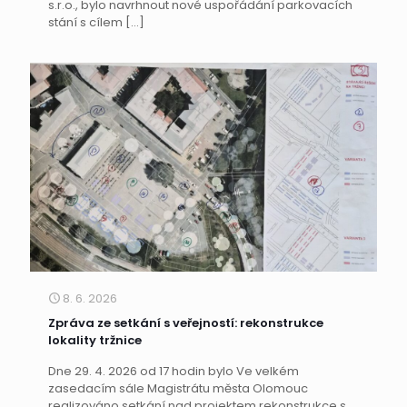
s.r.o., bylo navrhnout nové uspořádání parkovacích
stání s cílem
[…]
8. 6. 2026
Zpráva ze setkání s veřejností: rekonstrukce
lokality tržnice
Dne 29. 4. 2026 od 17 hodin bylo Ve velkém
zasedacím sále Magistrátu města Olomouc
realizováno setkání nad projektem rekonstrukce s