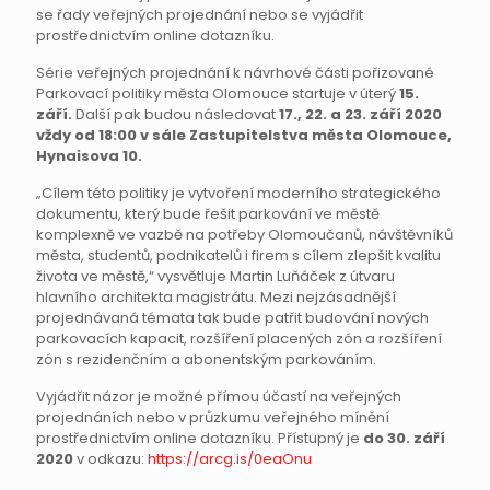
se řady veřejných projednání nebo se vyjádřit
prostřednictvím online dotazníku.
Série veřejných projednání k návrhové části pořizované
Parkovací politiky města Olomouce startuje v úterý
15.
září.
Další pak budou následovat
17., 22. a 23. září 2020
vždy od 18:00 v sále Zastupitelstva města Olomouce,
Hynaisova 10.
„Cílem této politiky je vytvoření moderního strategického
dokumentu, který bude řešit parkování ve městě
komplexně ve vazbě na potřeby Olomoučanů, návštěvníků
města, studentů, podnikatelů i firem s cílem zlepšit kvalitu
života ve městě,“ vysvětluje Martin Luňáček z útvaru
hlavního architekta magistrátu. Mezi nejzásadnější
projednávaná témata tak bude patřit budování nových
parkovacích kapacit, rozšíření placených zón a rozšíření
zón s rezidenčním a abonentským parkováním.
Vyjádřit názor je možné přímou účastí na veřejných
projednáních nebo v průzkumu veřejného mínění
prostřednictvím online dotazníku. Přístupný je
do 30. září
2020
v odkazu:
https://arcg.is/0eaOnu