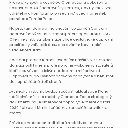
Právě díky zpětné vazbě od Olomoučanů dokážeme
nastavit budoucí dopravní systém tak, aby byl efektivní,
udržitelný a komfortní pro všechny,“ uvedl náměstek
primátora Tomáš Pejpek.
Na průzkum dopravního chování se zaměří Centrum
dopravního výzkumu ve spolupráci s agenturou SC&C.
Cílem je zjistit, za jakými účely lidé cestují, jaké dopravní
prostředky volí, kolik času cestováním tráví a jaké
vzdálenosti urazí.
Sběr dat probíhá formou osobních návštěv ve stovkách
domácností týmem profesionálně vyškolených tazatelů,
kteří jsou vázáni etickým kodexem a mlčenlivostí.
Odpovědi budou vyhodnocovány anonymně a nebudou
dostupné žádné třetí straně.
„Výsledky výzkumu budou součástí aktualizace Plánu
udržitelné městské mobility Olomouc. Tento strategický
dokument určuje směřování dopravy ve městě do roku
2030,“ objasnil Martin Luňáček z kanceláře architekta
města.
Právě do hodnocení indikátorů mobility se mohou