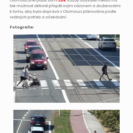
Olomoučané pustit sami
ZDE
. Každý obyvatel města má
tak možnost aktivně přispět svým názorem a zkušenostmi
k tomu, aby byla doprava v Olomouci plánována podle
reálných potřeb a očekávání.
Fotografie: