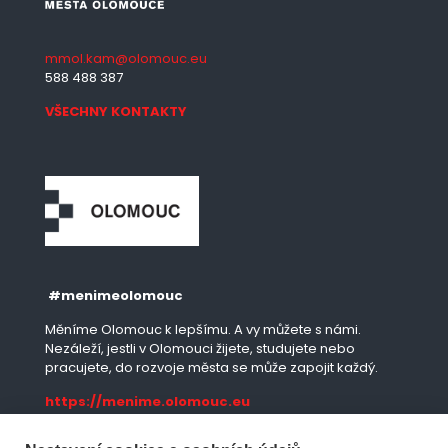
mmol.kam@olomouc.eu
588 488 387
VŠECHNY KONTAKTY
#menimeolomouc
Měníme Olomouc k lepšímu. A vy můžete s námi.
Nezáleží, jestli v Olomouci žijete, studujete nebo
pracujete, do rozvoje města se může zapojit každý.
https://menime.olomouc.eu